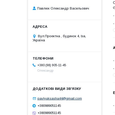
О
с
Павлюк Олександр Васильович
Вул.Проектна , будинок 4, Іза,
Україна
А
+380 (98) 905-11-45
Олександр
Е
pavlyuksasha44@gmail.com
+380989051145
+380989051145