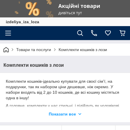
izdeliya_iza_loza
Товари та послуги
Комплекти кошиків з лози
Комплекти кошиків з лози
Комплекти кошиків-ідеально купувати для своєї сім'ї, на
подарунки, так як набором ціни дешевше, ніж окремо. У
набори входять від 2 до 10 кошиків, де всі кошику містяться
одна в іншу!
А головне, комплекти у нас стильні, і підійдуть як чоловікові,
так і жінці!
Показати все
так само вигідно купувати кошика набором тим, хто купує
кошика оптом! Або ж тим, кому потрібні кошики для різних