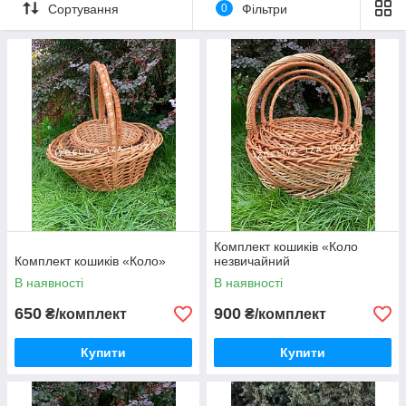
потреб!
Сортування
0
Фільтри
наш сайт допоможе кожному вибрати свій варіант! Будемо
раді Вашим замовленням!
Комплект кошиків «Коло
Комплект кошиків «Коло»
незвичайний
В наявності
В наявності
650
900
₴/комплект
₴/комплект
Купити
Купити