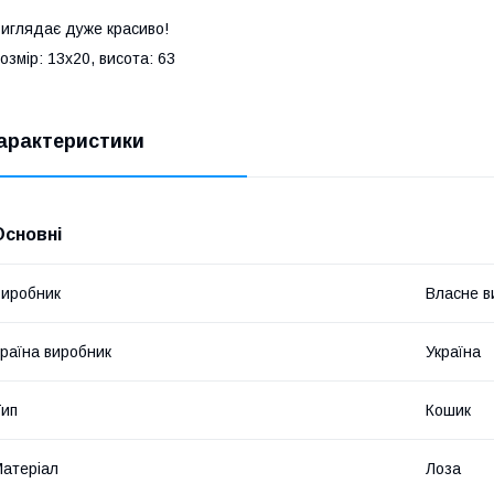
иглядає дуже красиво!
озмір: 13х20, висота: 63
арактеристики
Основні
иробник
Власне в
раїна виробник
Україна
ип
Кошик
атеріал
Лоза