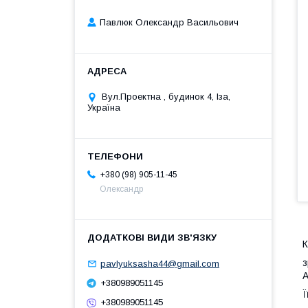
Павлюк Олександр Васильович
Вул.Проектна , будинок 4, Іза,
Україна
+380 (98) 905-11-45
Олександр
К
з
pavlyuksasha44@gmail.com
А
+380989051145
Ї
+380989051145