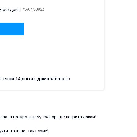
в роздріб
Код:
Под021
ротягом 14 днів
за домовленістю
оза, в натуральному кольорі, не покрита лаком!
ти, та інше, так і саму!