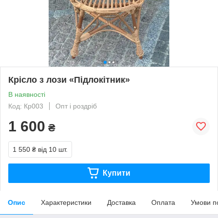
Крісло з лози «Підлокітник»
В наявності
Код: Кр003
Опт і роздріб
1 600
₴
1 550 ₴
від 10 шт.
Купити
Опис
Характеристики
Доставка
Оплата
Умови п