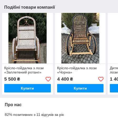
Подібні товари компанії
Крісло-гойдалка з лози
Крісло-гойдалка з лози
Дитя
«Заплетений ротанг»
«Чорна»
лози
5 500
4 400
1 4
₴
₴
Купити
Купити
Про нас
82% позитивних з 11 відгуків за рік