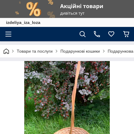
izdeliya_iza_loza
Товари та послуги
Подарункові кошики
Подарункова