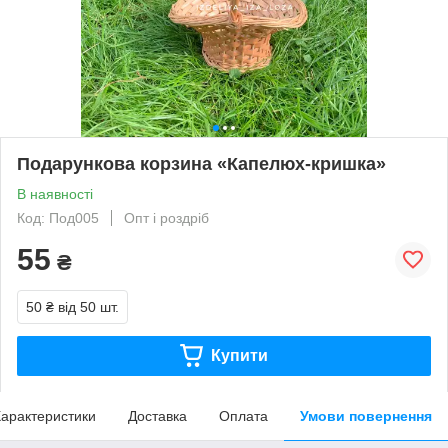
Подарункова корзина «Капелюх-кришка»
В наявності
Код: Под005
Опт і роздріб
55
₴
50 ₴
від 50 шт.
Купити
арактеристики
Доставка
Оплата
Умови повернення