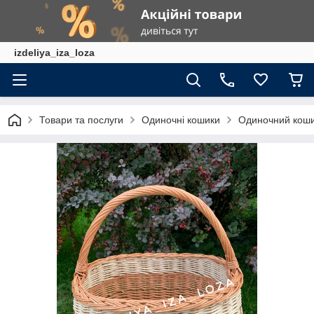
izdeliya_iza_loza
Товари та послуги
Одиночні кошики
Одиночний коши