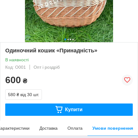
Одиночний кошик «Принадність»
В наявності
Код: О001
Опт і роздріб
600
₴
580 ₴
від 30 шт.
Купити
арактеристики
Доставка
Оплата
Умови повернення