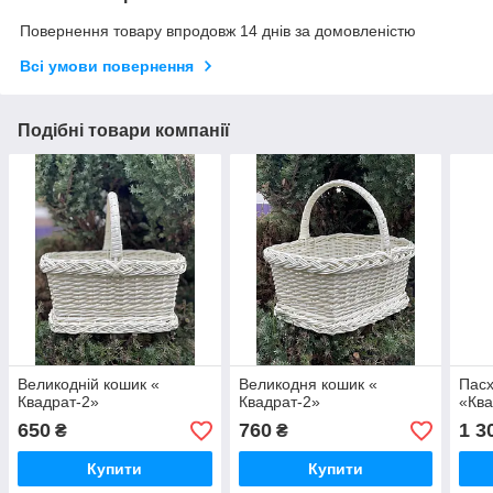
Повернення товару впродовж 14 днів за домовленістю
Всі умови повернення
Подібні товари компанії
Великодній кошик «
Великодня кошик «
Пасх
Квадрат-2»
Квадрат-2»
«Ква
650
760
1 3
₴
₴
Купити
Купити