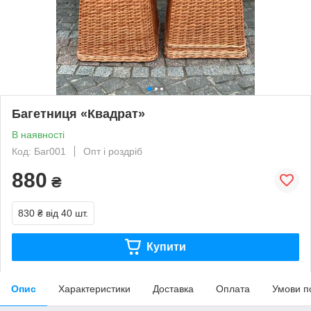
Багетниця «Квадрат»
В наявності
Код: Баг001
Опт і роздріб
880
₴
830 ₴
від 40 шт.
Купити
Опис
Характеристики
Доставка
Оплата
Умови п