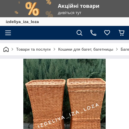
izdeliya_iza_loza
Товари та послуги
Кошики для багет, багетницы
Баг