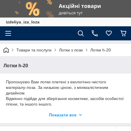
izdeliya_iza_loza
Товари та послуги
Лотки з лози
Лотки h-20
Лотки h-20
Пропонуємо Вам лотки плетені з екологічно-чистого
матеріалу-лоза. За низькою ціною, з мінімалістичним
дизайном.
Відмінно підійде для зберігання косметики, засобів особистої
гігієни, та іншого іншого.
а так само в магазини: для фруктів, цукерок, знижок, та
Показати все
багато різного.
зробимо під замовлення Будь-який розмір!