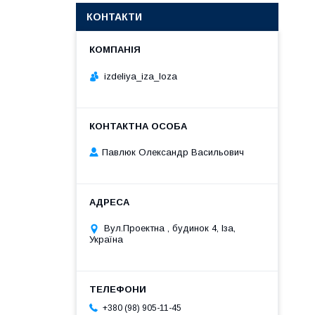
КОНТАКТИ
izdeliya_iza_loza
Павлюк Олександр Васильович
Вул.Проектна , будинок 4, Іза,
Україна
+380 (98) 905-11-45